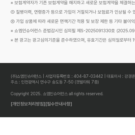
※ 보험계약자가 기존 보험계약을 해지하고 새로운 보험계약을 체결하
① 질병이력, 연령증가 등으로 가입이 거절되거나 보험료가 인상될 수 
② 가입 상품에 따라 새로운 면책기간 적용 및 보장 제한 등 기타 불이익
※ 쇼엠인슈어런스 준법감시인 심의필 제S-2025091330호 (2025.09.11
※ 본 광고는 광고심의기준을 준수하였으며, 유효기간은 심의일로부터 1
(주)쇼엠인슈어런스 | 사업자등록번호 : 404-87-03442 | 대표이사 : 강경
주소 : 인천광역시 연수구 송도동 7-50 (갯벌타워 7층)
Copyright 2025. 쇼엠인슈어런스 all rights reserved.
[개인정보처리방침]
[필수안내사항]