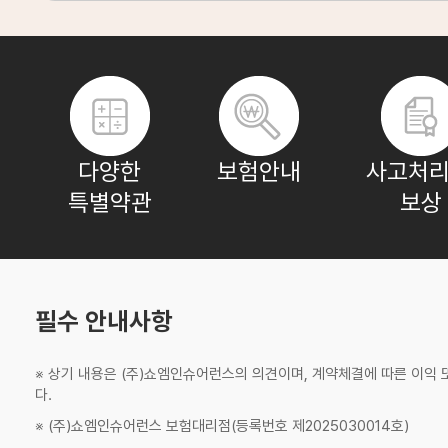
조**
보험나이 22세
장**
보험나이 75세
다양한
보험안내
사고처리
특별약관
보상
정**
보험나이 41세
조**
보험나이 32세
필수 안내사항
※ 상기 내용은 (주)쇼엠인슈어런스의 의견이며, 계약체결에 따른 이익
다.
※ (주)쇼엠인슈어런스 보험대리점(등록번호 제2025030014호)