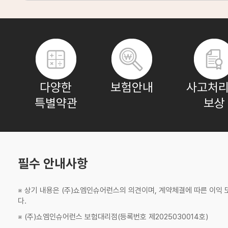
임**
보험나이 28세
최**
보험나이 36세
다양한
보험안내
사고처리
특별약관
보상
박**
보험나이 72세
장**
보험나이 25세
필수 안내사항
※ 상기 내용은 (주)쇼엠인슈어런스의 의견이며, 계약체결에 따른 이익
다.
※ (주)쇼엠인슈어런스 보험대리점(등록번호 제2025030014호)