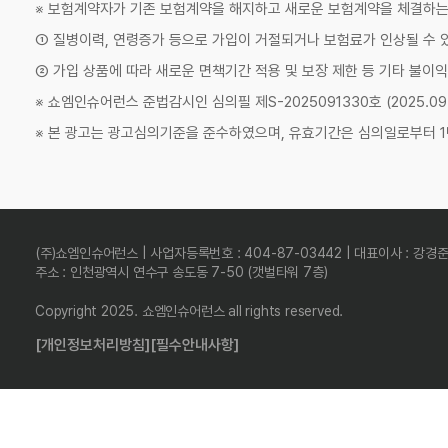
※ 보험계약자가 기존 보험계약을 해지하고 새로운 보험계약을 체결하
① 질병이력, 연령증가 등으로 가입이 거절되거나 보험료가 인상될 수 
② 가입 상품에 따라 새로운 면책기간 적용 및 보장 제한 등 기타 불이익
※ 쇼엠인슈어런스 준법감시인 심의필 제S-2025091330호 (2025.09.11
※ 본 광고는 광고심의기준을 준수하였으며, 유효기간은 심의일로부터 1
(주)쇼엠인슈어런스 | 사업자등록번호 : 404-87-03442 | 대표이사 : 강경
주소 : 인천광역시 연수구 송도동 7-50 (갯벌타워 7층)
Copyright 2025. 쇼엠인슈어런스 all rights reserved.
[개인정보처리방침]
[필수안내사항]